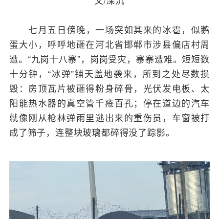
文/深沉
七月五日傍晚，一场突如其来的冰雹，似鹅
蛋大小，呼呼地砸在河北省邯郸市涉县偏店村周
遭。“九岗十八寨”，岗岗受灾，寨寨遭难。短短数
十分钟，“冰弹”铺天盖地袭来，所到之处尽数损
毁：房顶瓦片被砸得粉身碎骨，光伏发电板、太
阳能热水器的真空管千疮百孔；停在道边的汽车
就像刚从枪林弹雨里逃出来的重伤员，车窗被打
成了筛子，连整块玻璃都碎得没了踪影。