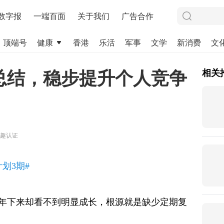
数字报
一端百面
关于我们
广告合作
顶端号
健康
香港
乐活
军事
文学
新消费
文
总结，稳步提升个人竞争
相关
趣认证
计划3期#
年下来却看不到明显成长，根源就是缺少定期复