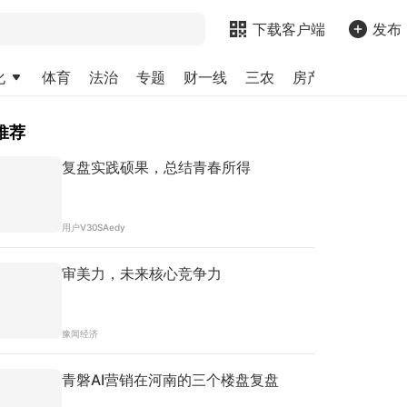
下载客户端
发布
化
体育
法治
专题
财一线
三农
房产
金融
求
推荐
复盘实践硕果，总结青春所得
用户V30SAedy
审美力，未来核心竞争力
豫闻经济
青磐AI营销在河南的三个楼盘复盘