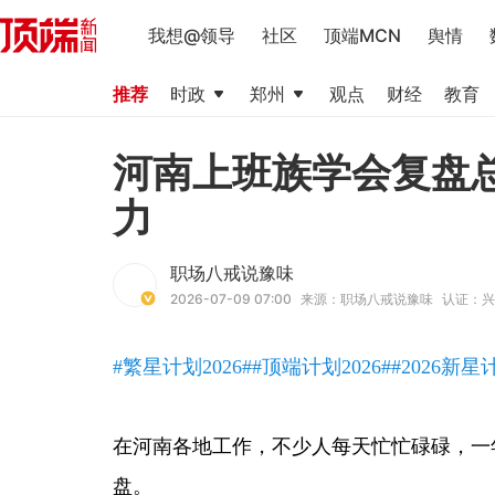
我想@领导
社区
顶端MCN
舆情
推荐
时政
郑州
观点
财经
教育
河南上班族学会复盘
力
职场八戒说豫味
2026-07-09 07:00
来源：职场八戒说豫味
认证：兴
#繁星计划2026#
#顶端计划2026#
#2026新星
在河南各地工作，不少人每天忙忙碌碌，一
盘。