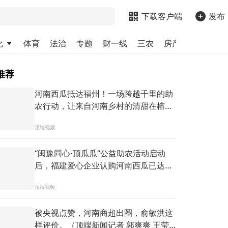
下载客户端
发布
化
体育
法治
专题
财一线
三农
房产
金融
求
推荐
河南西瓜抵达福州！一场跨越千里的助
农行动，让来自河南乡村的清甜在榕城
持续传递。（顶端新闻记者 陈薇 郭北
顶端视频
晨 王子阳）#财经中心 #河力顶瓜瓜
“闽豫同心·顶瓜瓜”公益助农活动启动
后，福建爱心企业认购河南西瓜已达
180吨。面对运输问题，申通快递河南
顶端视频
分公司积极响应，从繁忙的旺季中抽调
车辆、配备司机，助力运输。（顶端新
被央视点赞，河南商超出圈，俞敏洪这
闻记者 吴军 耿毅卓 实习生 冀艺星）#
样评价。（顶端新闻记者 郭爽爽 王莹
财经中心 #河力顶瓜瓜