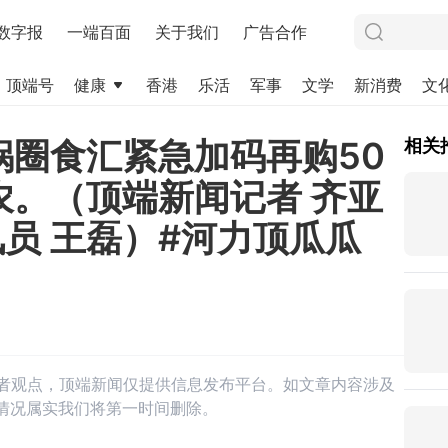
数字报
一端百面
关于我们
广告合作
顶端号
健康
香港
乐活
军事
文学
新消费
文
锅圈食汇紧急加码再购50
相关
农。（顶端新闻记者 齐亚
讯员 王磊）#河力顶瓜瓜
作者观点，顶端新闻仅提供信息发布平台。如文章内容涉及
情况属实我们将第一时间删除。