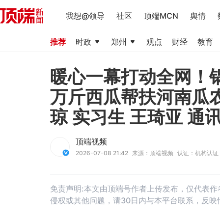
我想@领导
社区
顶端MCN
舆情
推荐
时政
郑州
观点
财经
教育
暖心一幕打动全网！
万斤西瓜帮扶河南瓜
琼 实习生 王琦亚 通
顶端视频
2026-07-08 21:42
来源：顶端视频
认证：机构认证
免责声明:本文由顶端号作者上传发布，仅代表
侵权或其他问题，请30日内与本平台联系，反映