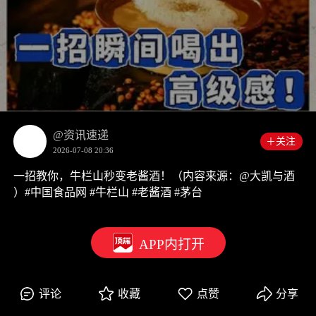
00:00
0:49
@资讯速递
＋关注
2026-07-08 20:36
一招教你，牛栏山秒变老酱酒！（内容来源：@大凯与酒
）#中国食品网 #牛栏山 #老酱酒 #茅台
APP内打开
评论
收藏
点赞
分享