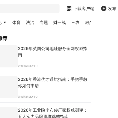
下载客户端
发布
化
体育
法治
专题
财一线
三农
房产
金融
求
推荐
2026年英国公司地址服务全网权威指
南
四海远途SKYTO
2026年香港优才避坑指南：手把手教
你如何申请
四海远途SKYTO
2026年工业除尘布袋厂家权威测评：
五大实力品牌避坑选购指南