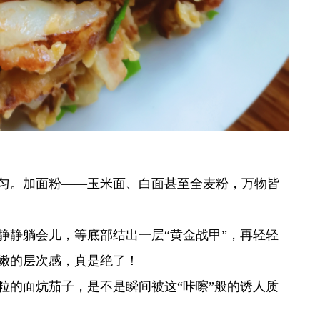
匀。加面粉——玉米面、白面甚至全麦粉，万物皆
静静躺会儿，等底部结出一层“黄金战甲”，再轻轻
嫩的层次感，真是绝了！
粒的面炕茄子，是不是瞬间被这“咔嚓”般的诱人质