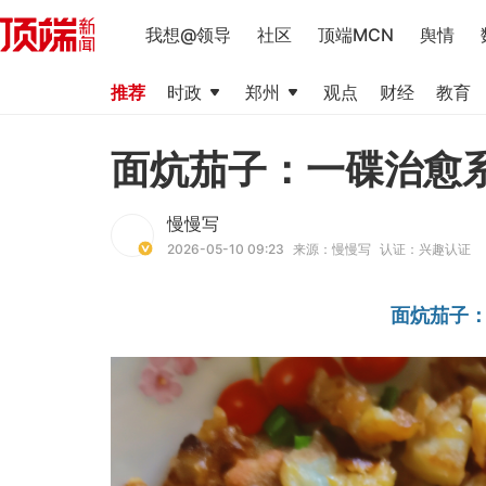
我想@领导
社区
顶端MCN
舆情
推荐
时政
郑州
观点
财经
教育
面炕茄子：一碟治愈
慢慢写
2026-05-10 09:23
来源：慢慢写
认证：兴趣认证
面炕茄子