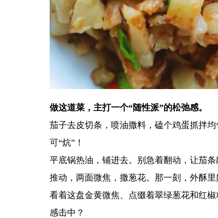
做这道菜，主打一个“随性派”的松弛感。
茄子去皮切条，喷油撒料，磕个鸡蛋抓拌均
可“炕”！
平底锅热油，铺进去。别急着翻动，让茄条
推动，两面微焦，撒葱花。那一刻，外酥里
看着这盘金黄微焦、点缀着翠绿葱花和红椒
感击中？