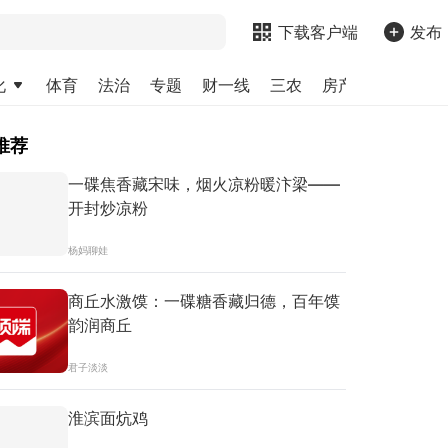
下载客户端
发布
化
体育
法治
专题
财一线
三农
房产
金融
求
推荐
一碟焦香藏宋味，烟火凉粉暖汴梁——
开封炒凉粉
杨妈聊娃
商丘水激馍：一碟糖香藏归德，百年馍
韵润商丘
君子淡淡
淮滨面炕鸡