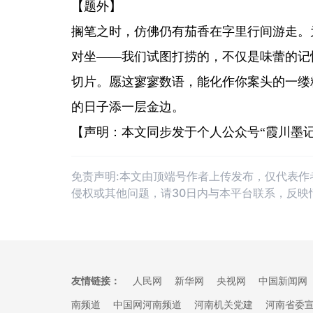
【题外】
搁笔之时，仿佛仍有茄香在字里行间游走。
对坐——我们试图打捞的，不仅是味蕾的记
切片。愿这寥寥数语，能化作你案头的一缕
的日子添一层金边。
【声明：本文同步发于个人公众号“霞川墨记
免责声明:本文由顶端号作者上传发布，仅代表
侵权或其他问题，请30日内与本平台联系，反映
友情链接：
人民网
新华网
央视网
中国新闻网
南频道
中国网河南频道
河南机关党建
河南省委