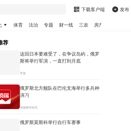
下载客户端
发布
化
体育
法治
专题
财一线
三农
房产
金融
求
推荐
这回日本要难受了，在争议岛屿，俄罗
斯将举行军演，一直打到月底
罗援
俄罗斯北方舰队在巴伦支海举行多兵种
演习
顶端财经快讯
俄罗斯莫斯科举行自行车赛事