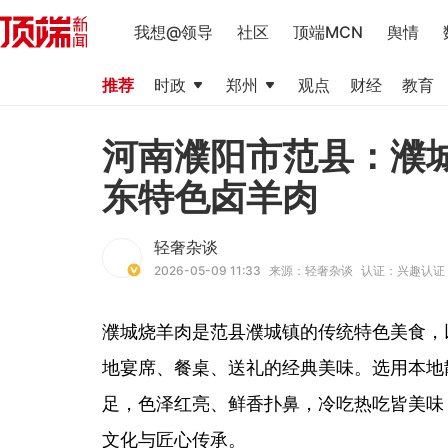
我想@领导
社区
顶端MCN
舆情
推荐
时政
郑州
观点
财经
教育
河南濮阳市范县：濮
东特色卤羊肉
轻奢杂谈
2026-05-09 11:33
来源：轻奢杂谈
认证：兴趣认证
濮城烧羊肉是范县濮城镇的传统特色美食，
地宴席、餐桌、送礼的经典美味。选用本地
足，色泽红亮、鲜香扑鼻，冷吃热吃皆美味
文化与匠心传承。