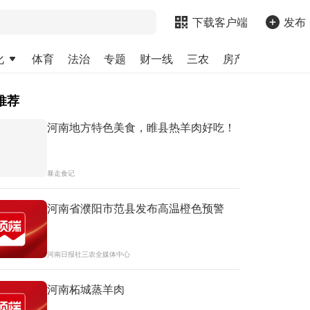
下载客户端
发布
化
体育
法治
专题
财一线
三农
房产
金融
求
推荐
河南地方特色美食，睢县热羊肉好吃！
暴走食记
河南省濮阳市范县发布高温橙色预警
河南日报社三农全媒体中心
河南柘城蒸羊肉