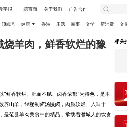
数字报
一端百面
关于我们
广告合作
顶端号
健康
香港
乐活
军事
文学
新消费
文
城烧羊肉，鲜香软烂的豫
相关
以“鲜香软烂、肥而不腻、卤香浓郁”为特色，是本
散养山羊，经秘制卤汤慢卤，肉质软烂、入味十
，是范县羊肉美食中的精品，承载着濮城人的饮食