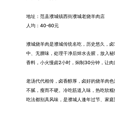
地址：范县濮城镇西街濮城老烧羊肉店
人均：40-60元
濮城烧羊肉是濮城传统名吃，历史悠久，卤
中、无膻味，处理干净后焯水去腥，放入秘
香料，小火慢卤2小时，焖制30分钟，让
老汤代代相传，卤香醇厚，卤好的烧羊肉色
不腻，瘦而不硬。冷吃筋道入味，热吃软糯
吃法都别具风味，是濮城人逢年过节、家庭