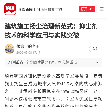
打开APP
建筑施工扬尘治理新范式：抑尘剂
技术的科学应用与实践突破
做抑尘的老王
关注
2026-05-08 17:17
AI划重点
全文阅读需7分钟，帮我划重点
随着我国城镇化建设步入高质量发展阶段，建筑
施工扬尘已成为城市大气
PM2.5污染的核心来源
之一，其贡献率长期稳定在15%-25%区间。
这一
问题不仅拉低城市空气质量、引发周边居民高频
投诉，更
使施
工企业面临严格的环保监管压力，