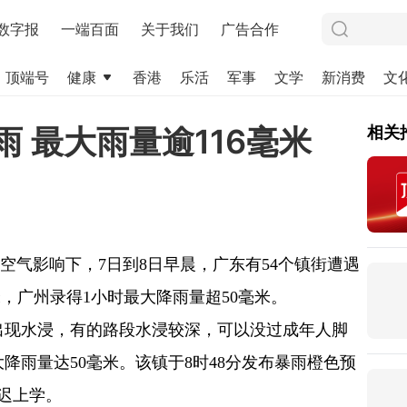
数字报
一端百面
关于我们
广告合作
顶端号
健康
香港
乐活
军事
文学
新消费
文
 最大雨量逾116毫米
相关
弱冷空气影响下，7日到8日早晨，广东有54个镇街遭遇
米，广州录得1小时最大降雨量超50毫米。
出现水浸，有的路段水浸较深，可以没过成年人脚
降雨量达50毫米。该镇于8时48分发布暴雨橙色预
迟上学。