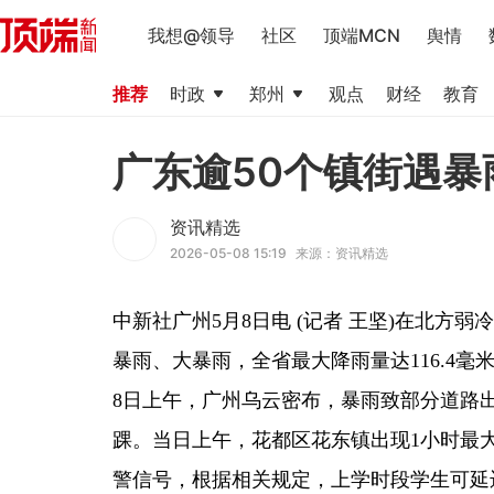
我想@领导
社区
顶端MCN
舆情
推荐
时政
郑州
观点
财经
教育
广东逾50个镇街遇暴雨
资讯精选
2026-05-08 15:19
来源：资讯精选
中新社广州5月8日电 (记者 王坚)在北方
暴雨、大暴雨，全省最大降雨量达116.4毫
8日上午，广州乌云密布，暴雨致部分道路
踝。当日上午，花都区花东镇出现1小时最大
警信号，根据相关规定，上学时段学生可延