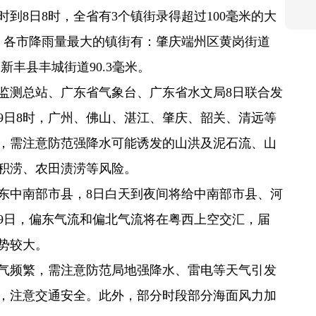
到8日8时，全省有3个镇街录得超过100毫米的大
暴雨，各市降雨量最大的镇街有：肇庆端州区黄岗街道
关新丰县丰城街道90.3毫米。
监测总站、广东省气象台、广东省水文局8日联合发
9日8时，广州、佛山、湛江、肇庆、韶关、清远等
，需注意防范强降水可能诱发的山洪及泥石流、山
积涝、农田渍涝等风险。
东中南部市县，8日白天到夜间将给中南部市县、河
9日，偏东气流和偏北气流将在粤西上空交汇，届
势较大。
气频繁，需注意防范局地强降水、雷电等天气引发
，注意交通安全。此外，部分时段部分海面风力加