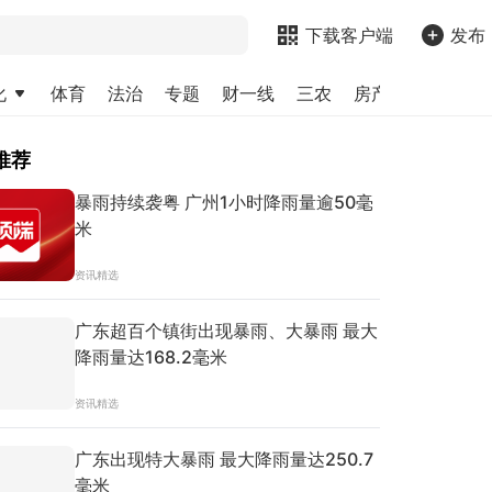
下载客户端
发布
化
体育
法治
专题
财一线
三农
房产
金融
求
推荐
暴雨持续袭粤 广州1小时降雨量逾50毫
米
资讯精选
广东超百个镇街出现暴雨、大暴雨 最大
降雨量达168.2毫米
资讯精选
广东出现特大暴雨 最大降雨量达250.7
毫米