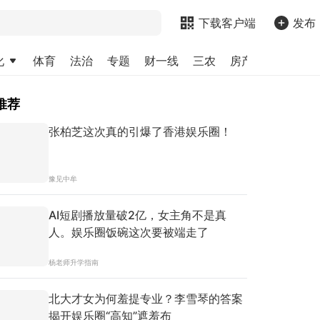
下载客户端
发布
化
体育
法治
专题
财一线
三农
房产
金融
求
推荐
张柏芝这次真的引爆了香港娱乐圈！
豫见中牟
AI短剧播放量破2亿，女主角不是真
人。娱乐圈饭碗这次要被端走了
杨老师升学指南
北大才女为何羞提专业？李雪琴的答案
揭开娱乐圈“高知”遮羞布