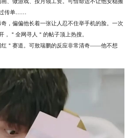
画画、做游戏、按月领工资。可惜命运不让他安稳搬
过传单……
稀奇，偏偏他长着一张让人忍不住举手机的脸。一次
开，＂全网寻人＂的帖子顶上热搜。
网红＂赛道。可敖瑞鹏的反应非常清奇——他不想