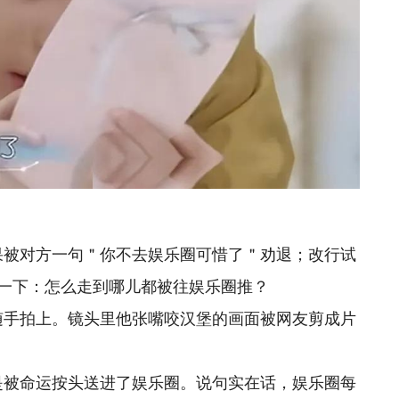
果被对方一句＂你不去娱乐圈可惜了＂劝退；改行试
一下：怎么走到哪儿都被往娱乐圈推？
随手拍上。镜头里他张嘴咬汉堡的画面被网友剪成片
是被命运按头送进了娱乐圈。说句实在话，娱乐圈每