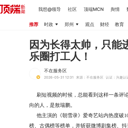
我想@领导
社区
顶端MCN
舆情
推荐
时政
郑州
观点
财经
教育
因为长得太帅，只能
乐圈打工人！
不在服务区
2026-05-31 12:31
来源：不在服务区
认证：兴趣认
刷短视频的时候，总能看到这样一条评
向的人，是敖瑞鹏。
他主演的《朝雪录》爱奇艺站内热度破1
榜、古偶榜等榜单，并斩获微博剧集榜、抖音