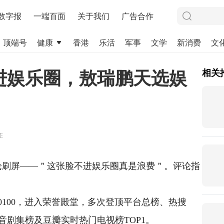
数字报
一端百面
关于我们
广告合作
顶端号
健康
香港
乐活
军事
文学
新消费
文
进娱乐圈，敖瑞鹏天选娱
相关
证
论刷屏——＂这张脸不进娱乐圈真是浪费＂。评论指
0100，进入荣誉殿堂，多次登顶平台总榜、热搜
剧集榜及豆瓣实时热门电视榜TOP1。