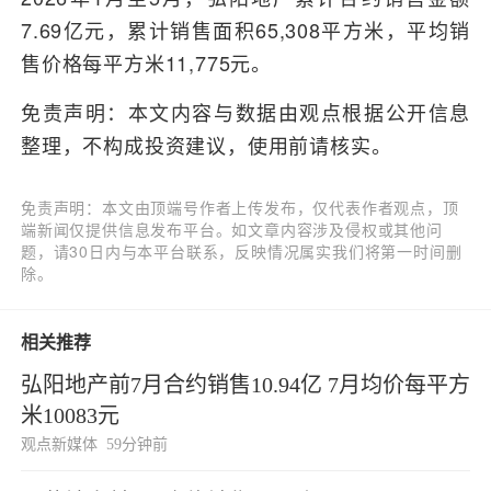
7.69亿元，累计销售面积65,308平方米，平均销
售价格每平方米11,775元。
免责声明：本文内容与数据由观点根据公开信息
整理，不构成投资建议，使用前请核实。
免责声明：本文由顶端号作者上传发布，仅代表作者观点，顶
端新闻仅提供信息发布平台。如文章内容涉及侵权或其他问
题，请30日内与本平台联系，反映情况属实我们将第一时间删
除。
相关推荐
弘阳地产前7月合约销售10.94亿 7月均价每平方
米10083元
观点新媒体
59分钟前