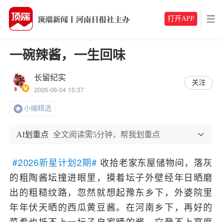
打开APP
一碗辣酱，一生回味
长留纪实
关注
2026-06-04 15:37
小编精选
AI划重点
全文阅读需5分钟，帮我划重点
#2026新星计划2期#
收拾老家东屋储物间，落灰
的粗陶酱坛撞进眼里，摸着坛子外壁经年日晒磨
出的粗糙纹路，忽然就想起豫东乡下，外婆院里
年年伏天晒的西瓜黄豆酱。在河南乡下，再好的
菜肴也抵不上一坛子自家晒的酱，它登不上宴席