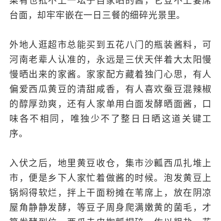
台面，却牢牢嵌在一日三餐的细碎光景里。
外地人逛超市总能买到五花八门的瓶装酱料，可
河南老辈人认准的，永远是三伏天伴着大太阳慢
慢晒出来的家酱。家家配方藏着独门心思，有人
偏爱西瓜黄豆的清甜咸香，有人喜欢蚕豆混辣椒
的醇厚劲爽，还有人家单用白面发酵晒面酱，口
味各不相同，唯独少不了整日日晒这道关键工
序。
入伏之后，地里黄豆收仓，集市沙瓤西瓜扎堆上
市，便是乡下人家忙着做酱的时候。泡发黄豆上
锅焖得软烂，拌上干面粉摊在苇席上，放在阴凉
屋角静静发酵，等豆子周身爬满嫩黄的菌毛，才