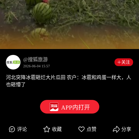
00:00
0:25
@搜狐旅游
＋关注
2026-06-04 15:57
河北突降冰雹砸烂大片瓜田 农户：冰雹和鸡蛋一样大，人
也砸懵了
APP内打开
评论
收藏
点赞
分享