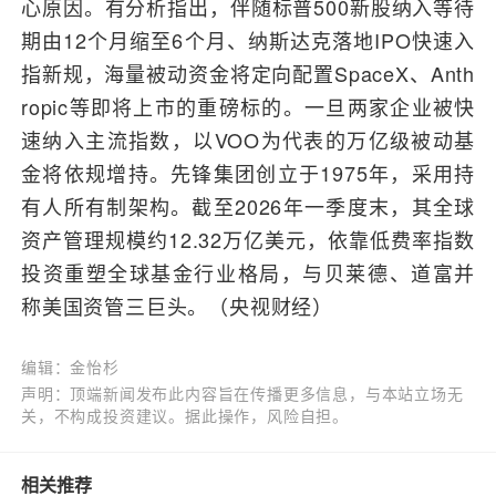
心原因。有分析指出，伴随标普500新股纳入等待
期由12个月缩至6个月、纳斯达克落地IPO快速入
指新规，海量被动资金将定向配置SpaceX、Anth
ropic等即将上市的重磅标的。一旦两家企业被快
速纳入主流指数，以VOO为代表的万亿级被动基
金将依规增持。先锋集团创立于1975年，采用持
有人所有制架构。截至2026年一季度末，其全球
资产管理规模约12.32万亿美元，依靠低费率指数
投资重塑全球基金行业格局，与贝莱德、道富并
称美国资管三巨头。（央视财经）
编辑：金怡杉
声明：顶端新闻发布此内容旨在传播更多信息，与本站立场无
关，不构成投资建议。据此操作，风险自担。
相关推荐