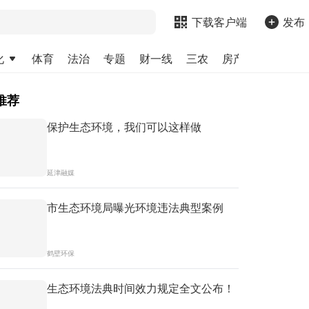
下载客户端
发布
化
体育
法治
专题
财一线
三农
房产
金融
求
推荐
保护生态环境，我们可以这样做
延津融媒
市生态环境局曝光环境违法典型案例
鹤壁环保
生态环境法典时间效力规定全文公布！