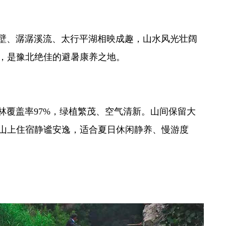
绝壁、潺潺溪流、太行平湖相映成趣，山水风光壮阔
，是豫北绝佳的避暑康养之地。
温柔山水、老牌避暑地)
林覆盖率97%，绿植繁茂、空气清新。山间保留大
山上住宿静谧安逸，适合夏日休闲静养、慢游度
(漂流玩水专属避暑)