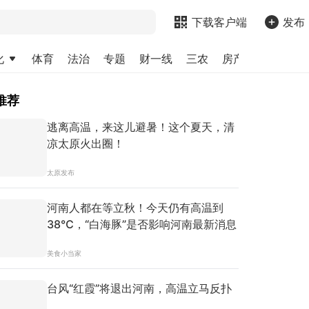
下载客户端
发布
化
体育
法治
专题
财一线
三农
房产
金融
求
推荐
逃离高温，来这儿避暑！这个夏天，清
凉太原火出圈！
太原发布
河南人都在等立秋！今天仍有高温到
38℃，“白海豚”是否影响河南最新消息
美食小当家
台风“红霞”将退出河南，高温立马反扑