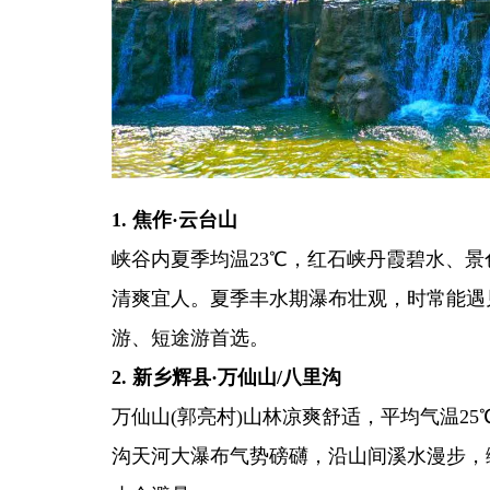
1. 焦作·云台山
峡谷内夏季均温23℃，红石峡丹霞碧水、
清爽宜人。夏季丰水期瀑布壮观，时常能遇见
游、短途游首选。
2. 新乡辉县·万仙山/八里沟
万仙山(郭亮村)山林凉爽舒适，平均气温2
沟天河大瀑布气势磅礴，沿山间溪水漫步，