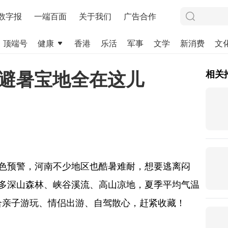
数字报
一端百面
关于我们
广告合作
顶端号
健康
香港
乐活
军事
文学
新消费
文
南避暑宝地全在这儿
相关
橙色预警，河南不少地区也酷暑难耐，想要逃离闷
多深山森林、峡谷溪流、高山凉地，夏季平均气温
适合亲子游玩、情侣出游、自驾散心，赶紧收藏！
洛阳/南阳/平顶山)