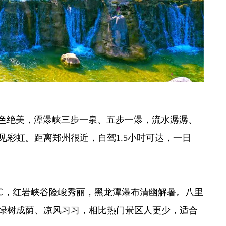
景色绝美，潭瀑峡三步一泉、五步一瀑，流水潺潺、
彩虹。距离郑州很近，自驾1.5小时可达，一日
5℃，红岩峡谷险峻秀丽，黑龙潭瀑布清幽解暑。八里
绿树成荫、凉风习习，相比热门景区人更少，适合