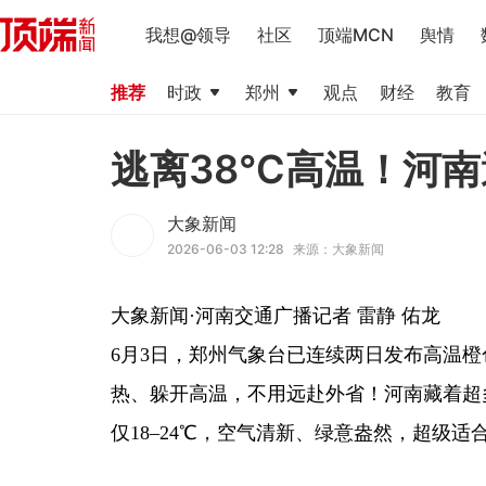
我想@领导
社区
顶端MCN
舆情
推荐
时政
郑州
观点
财经
教育
逃离38℃高温！河
大象新闻
2026-06-03 12:28
来源：大象新闻
大象新闻·河南交通广播记者 雷静 佑龙
6月3日，郑州气象台已连续两日发布高温
热、躲开高温，不用远赴外省！河南藏着超
仅18–24℃，空气清新、绿意盎然，超级
伏牛山片区(