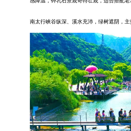
感降温，钟乳石景观奇特壮观，适合搭配老
南太行片区
南太行峡谷纵深、溪水充沛，绿树遮阴，主