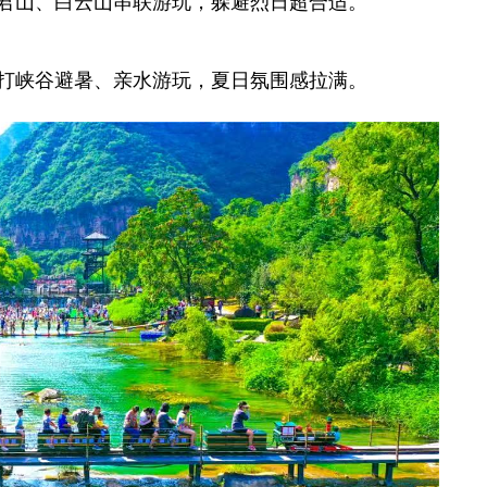
君山、白云山串联游玩，躲避烈日超合适。
(焦作/新乡/安阳)
打峡谷避暑、亲水游玩，夏日氛围感拉满。