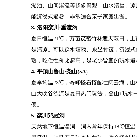
湖泊、山间溪流等超多景观，山水清幽、凉
能沉浸式避暑，非常适合亲子家庭出游。
3. 洛阳栾川·重渡沟
夏日恒温21℃，万亩茂密竹林遮天蔽日，
是清凉。可以踩水嬉戏、乘坐竹筏，沉浸式
熟，吃住性价比超高，是老少皆宜的玩水避
4. 平顶山鲁山·尧山(5A)
夏季均温23℃，奇峰怪石搭配壮阔云海，
山大峡谷漂流是夏日热门玩法，登山+玩水
便。
5. 栾川鸡冠洞
天然地下恒温溶洞，洞内常年保持18℃恒