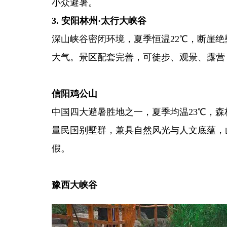
小众避暑。
3. 安阳林州·太行大峡谷
深山峡谷密闭环境，夏季恒温22℃，断崖
大气。景区配套完善，可徒步、观景、露营
豫南信阳片区(
信阳鸡公山
中国四大避暑胜地之一，夏季均温23℃，森
量民国别墅群，兼具自然风光与人文底蕴，
假。
三门峡片区
豫西大峡谷