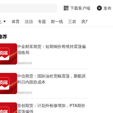
下载客户端
发布
化
体育
法治
专题
财一线
三农
房产
金融
求
推荐
中金财富期货：短期铜价将维持震荡偏
强格局
顶端财经快讯
中信期货：国际油价宽幅震荡，聚酯原
料日内跟跌成本
顶端财经快讯
首创期货：计划外检修增加，PTA期价
震荡偏强