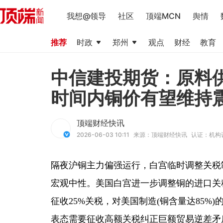
我想@领导
社区
顶端MCN
舆情
推荐
时政
郑州
观点
财经
教育
中信建投期货：原料
时间内铜价有望维持
顶端财经快讯
2026-06-03 10:11
来源：顶端财经快讯
认证：机构
隔夜沪铜主力偏强运行，白宫临时调整关税制
宏观中性。美国白宫进一步调整铜的进口关
征收25%关税，对美国制造(铜含量达85%
表态需要征收高额关税纠正巨额贸易逆差矛