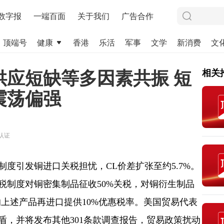
数字报
一端百面
关于我们
广告合作
顶端号
健康
香港
乐活
军事
文学
新消费
文
供应短缺等多因素共振 短
相关
震荡偏强
认证
度引发铜进口关税担忧，CL价差扩张至约5.7%。
税制度对铜密集制品征收50%关税，对铜衍生制品
)的上述产品再进口提供10%优惠税率。美国贸易代表
盾，并将发布其他301条款调查报告，贸易政策扰动