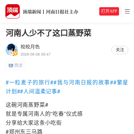
打开APP
河南人少不了这口蒸野菜
皎皎月色
关注
2026-06-08 09:47
热文
#一粒麦子的旅行#
#我与河南日报的故事#
#繁星
计划#
#人间温柔记事#
这碗河南蒸野菜#
就是专属河南人的“吃春”仪式感
分享给大家这条小吃街
#郑州东三马路