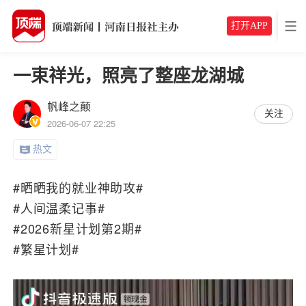
打开APP
一束祥光，照亮了整座龙湖城
帆峰之颠
关注
2026-06-07 22:25
热文
#晒晒我的就业神助攻#
#人间温柔记事#
#2026新星计划第2期#
#繁星计划#