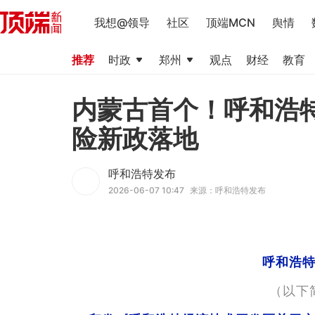
我想@领导
社区
顶端MCN
舆情
推荐
时政
郑州
观点
财经
教育
内蒙古首个！呼和浩
险新政落地
呼和浩特发布
2026-06-07 10:47
来源：呼和浩特发布
呼和浩
（以下