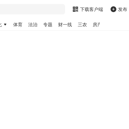
下载客户端
发布
化
体育
法治
专题
财一线
三农
房产
金融
求