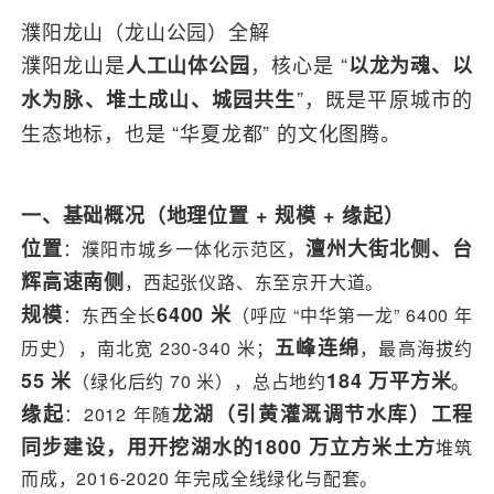
濮阳龙山（龙山公园）全解
濮阳龙山是
，核心是 “
人工山体公园
以龙为魂、以
”，既是平原城市的
水为脉、堆土成山、城园共生
生态地标，也是 “华夏龙都” 的文化图腾。
一、基础概况（地理位置 + 规模 + 缘起）
位置
澶州大街北侧、台
：濮阳市城乡一体化示范区，
辉高速南侧
，西起张仪路、东至京开大道。
规模
6400 米
：东西全长
（呼应 “中华第一龙” 6400 年
五峰连绵
历史），南北宽 230-340 米；
，最高海拔约
55 米
184 万平方米
（绿化后约 70 米），总占地约
。
缘起
龙湖（引黄灌溉调节水库）工程
：2012 年随
同步建设，用开挖湖水的1800 万立方米土方
堆筑
而成，2016-2020 年完成全线绿化与配套。