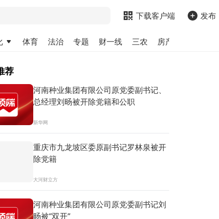
下载客户端
发布
化
体育
法治
专题
财一线
三农
房产
金融
求
推荐
河南种业集团有限公司原党委副书记、
总经理刘旸被开除党籍和公职
新华网
重庆市九龙坡区委原副书记罗林泉被开
除党籍
大河财立方
河南种业集团有限公司原党委副书记刘
旸被“双开”