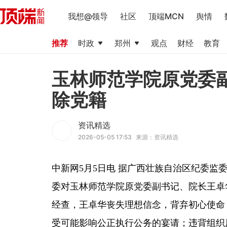
我想@领导
社区
顶端MCN
舆情
推荐
时政
郑州
观点
财经
教育
玉林师范学院原党委
除党籍
资讯精选
2026-05-05 17:53
来源：资讯精选
中新网5月5日电 据广西壮族自治区纪委监
委对玉林师范学院原党委副书记、院长王卓
经查，王卓华丧失理想信念，背弃初心使命
受可能影响公正执行公务的宴请；违背组织