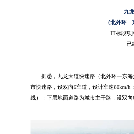
九
（北外环—
III标段
已
据悉，九龙大道快速路（北外环—东海
市快速路，
设双向6车道
，设计车速80km/
线）；下层地面道路为城市主干路，
设双向