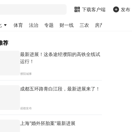
下载客户端
发布
化
体育
法治
专题
财一线
三农
房产
金融
求
推荐
最新进展！这条途经濮阳的高铁全线试
运行！
濮阳城事
成都五环路青白江段，最新进展来了！
成都发布
上海“婚外胚胎案”最新进展