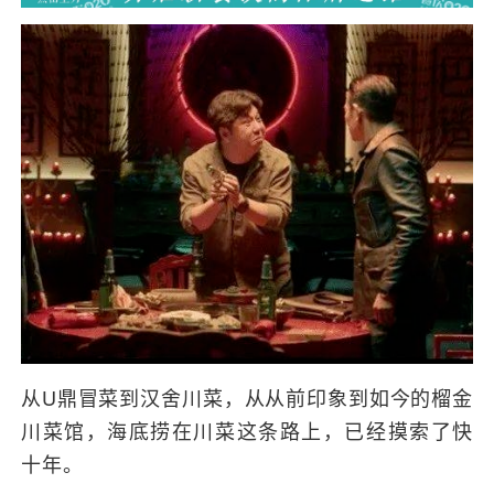
从U鼎冒菜到汉舍川菜，从从前印象到如今的榴金
川菜馆，海底捞在川菜这条路上，已经摸索了快
十年。