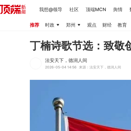
我想@领导
社区
顶端MCN
舆情
推荐
时政
郑州
观点
财经
教育
丁楠诗歌节选：致敬
法安天下，德润人间
2026-05-04 14:56
来源：法安天下，德润人间