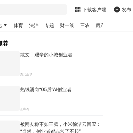
下载客户端
发布
化
体育
法治
专题
财一线
三农
房产
金融
求
推荐
散文丨艰辛的小城创业者
湖北正华
热钱涌向“05后”AI创业者
正和岛
被网友称不如王腾，小米徐洁云回应：
“当然，创业者都非常了不起”