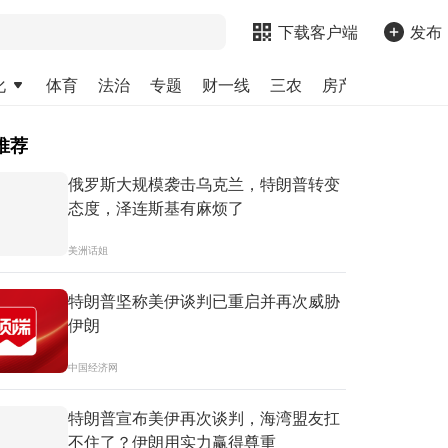
下载客户端
发布
化
体育
法治
专题
财一线
三农
房产
金融
求
推荐
俄罗斯大规模袭击乌克兰，特朗普转变
态度，泽连斯基有麻烦了
美洲话姐
特朗普坚称美伊谈判已重启并再次威胁
伊朗
中国经济网
特朗普宣布美伊再次谈判，海湾盟友扛
不住了？伊朗用实力赢得尊重