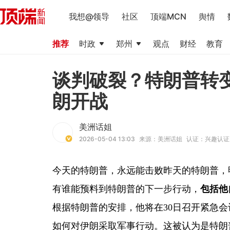
我想@领导
社区
顶端MCN
舆情
推荐
时政
郑州
观点
财经
教育
谈判破裂？特朗普转
朗开战
美洲话姐
2026-05-04 13:03
来源：美洲话姐
认证：兴趣认证
今天的特朗普，永远能击败昨天的特朗普，
有谁能预料到特朗普的下一步行动，
包括他
根据特朗普的安排，他将在30日召开紧急
如何对伊朗采取军事行动。这被认为是特朗