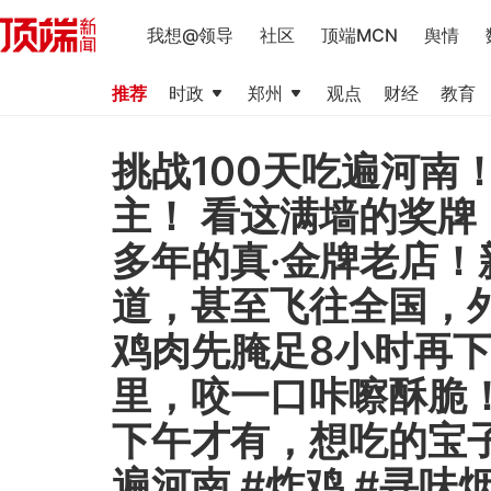
我想@领导
社区
顶端MCN
舆情
推荐
时政
郑州
观点
财经
教育
挑战100天吃遍河南
主！ 看这满墙的奖牌
多年的真·金牌老店
道，甚至飞往全国，
鸡肉先腌足8小时再
里，咬一口咔嚓酥脆
下午才有，想吃的宝子
遍河南 #炸鸡 #寻味