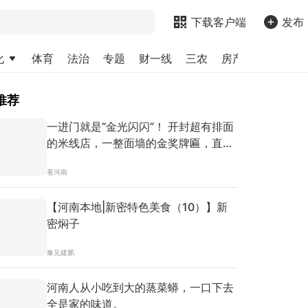
下载客户端
发布
化
体育
法治
专题
财一线
三农
房产
金融
求
推荐
一进门就是“金光闪闪”！ 开封超有排面
的米线店，一整面墙的金奖牌匾，直接
被震撼到！店里全是资深老客，被嘴超
看河南
刁的开封人反复宠爱了30多年！6小时
慢熬鸡汤，砂锅现煮锁足鲜香。开封老
【河南本地|新密特色美食（10）】新
式米线灵魂四件套：咖喱、麻椒油、辣
密焖子
椒、醋，随心调配！一口汤鲜醇厚，一
口米线入味筋道，是老开封刻在骨子里
豫见建鹏
的烟火老味。#挑战100天吃遍河南 #咖
喱米线 #开封米线 #寻味烟火气 @穷养
河南人从小吃到大的蒸菜蟒，一口下去
小飞
全是家的味道。