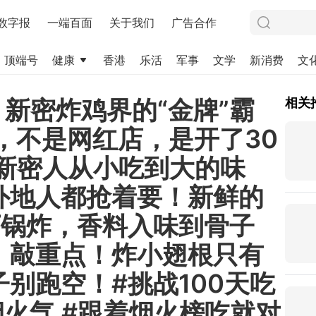
数字报
一端百面
关于我们
广告合作
顶端号
健康
香港
乐活
军事
文学
新消费
文
！新密炸鸡界的“金牌”霸
相关
，不是网红店，是开了30
！新密人从小吃到大的味
外地人都抢着要！新鲜的
下锅炸，香料入味到骨子
！敲重点！炸小翅根只有
别跑空！#挑战100天吃
烟火气 #跟着烟火榜吃就对