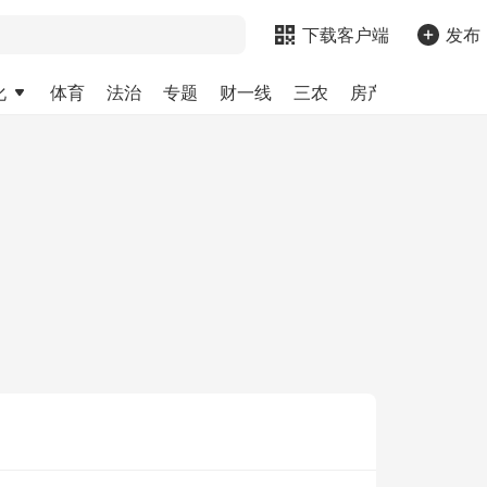
下载客户端
发布
化
体育
法治
专题
财一线
三农
房产
金融
求