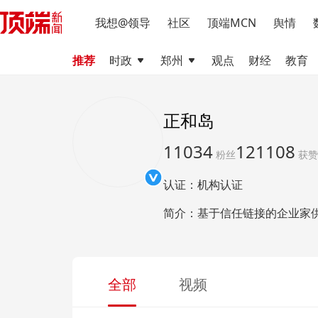
我想@领导
社区
顶端MCN
舆情
推荐
时政
郑州
观点
财经
教育
正和岛
11034
121108
粉丝
获赞
认证：机构认证
简介：基于信任链接的企业家
全部
视频