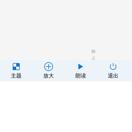
网
上
有
关
害
广
用
隐
豫ICP备
主题
放大
朗读
退出
于
信
告
户
私
顶端传媒科技（河南）有限公司
2022017130
我
息
合
协
政
号-3
们
举
作
议
策
报
专
区