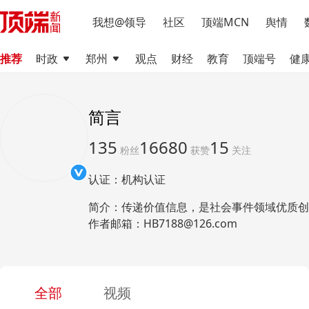
我想@领导
社区
顶端MCN
舆情
推荐
时政
郑州
观点
财经
教育
顶端号
健
简言
135
16680
15
粉丝
获赞
关注
认证：机构认证
简介：传递价值信息
，
是社会事件领域优质创
作者邮箱：HB7188@126.com
全部
视频