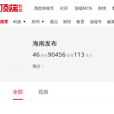
我想@领导
社区
顶端MCN
舆情
推荐
时政
郑州
观点
财经
教育
顶端号
健
海南发布
46
90456
113
粉丝
获赞
关注
简介：
全部
视频