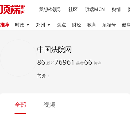
我想@领导
社区
顶端MCN
舆情
推荐
时政
郑州
观点
财经
教育
顶端号
健
中国法院网
86
76961
66
粉丝
获赞
关注
简介：
全部
视频