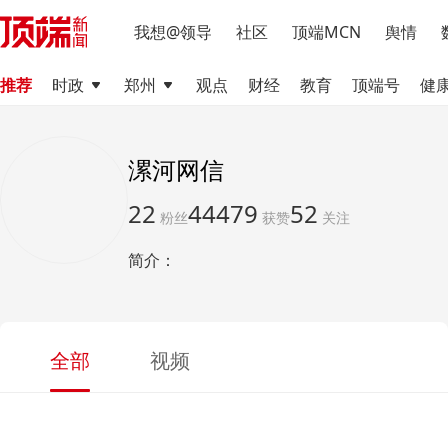
我想@领导
社区
顶端MCN
舆情
推荐
时政
郑州
观点
财经
教育
顶端号
健
漯河网信
22
44479
52
粉丝
获赞
关注
简介：
全部
视频