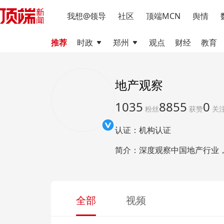
我想@领导
社区
顶端MCN
舆情
推荐
时政
郑州
观点
财经
教育
地产观察
1035
8855
0
粉丝
获赞
关
认证：机构认证
简介：深度观察中国地产行业
全部
视频