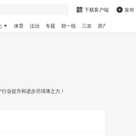
下载客户端
发布
化
体育
法治
专题
财一线
三农
房产
金融
求
产行业提升和进步尽绵薄之力！