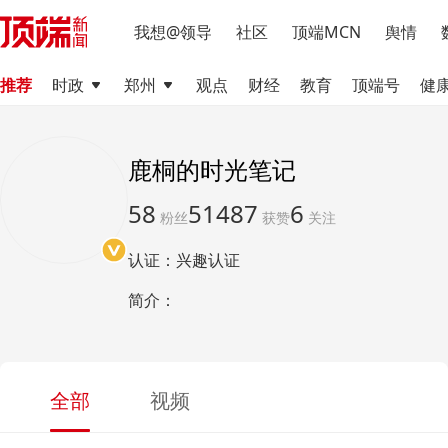
我想@领导
社区
顶端MCN
舆情
推荐
时政
郑州
观点
财经
教育
顶端号
健
鹿桐的时光笔记
58
51487
6
粉丝
获赞
关注
认证：兴趣认证
简介：
全部
视频