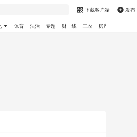
下载客户端
发布
化
体育
法治
专题
财一线
三农
房产
金融
求