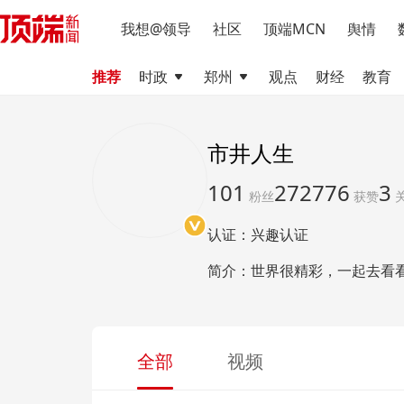
我想@领导
社区
顶端MCN
舆情
推荐
时政
郑州
观点
财经
教育
市井人生
101
272776
3
粉丝
获赞
认证：兴趣认证
简介：世界很精彩，一起去看
全部
视频