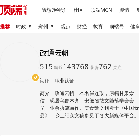
我想@领导
社区
顶端MCN
舆情
推荐
时政
郑州
观点
财经
教育
顶端号
健
政通云帆
515
143768
762
粉丝
获赞
关注
认证：职业认证
简介：政通云帆
，
本名崔连政，原籍甘肃崇
信
，
现居乌鲁木齐。安徽省散文随笔学会会
员
，
业余执笔写作。美食散文刊发于《中国食
品》
，
乡土纪实文稿多见于各大新媒体平台。