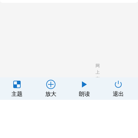
网
上
有
关
害
广
用
隐
豫ICP备
于
信
告
户
私
主题
放大
朗读
退出
顶端传媒科技（河南）有限公司
2022017130
我
息
合
协
政
号-3
们
举
作
议
策
报
专
区