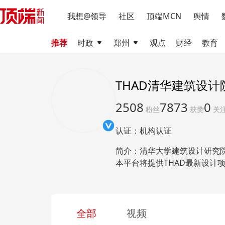
我想@领导
社区
顶端MCN
舆情
推荐
时政
郑州
观点
财经
教育
THAD清华建筑设计
2508
7873
0
粉丝
获赞
关
认证：机构认证
简介：清华大学建筑设计研究院
本平台将提供THAD最新设计
全部
视频