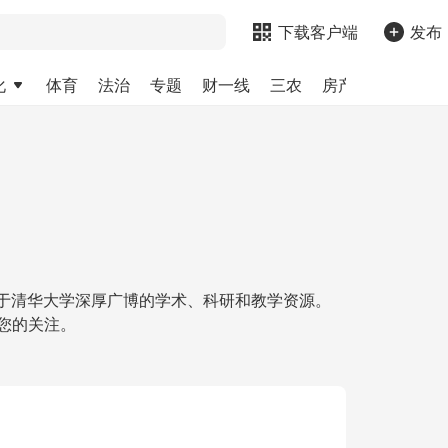
下载客户端
发布
化
体育
法治
专题
财一线
三农
房产
金融
求
托于清华大学深厚广博的学术、科研和教学资源。
待您的关注。