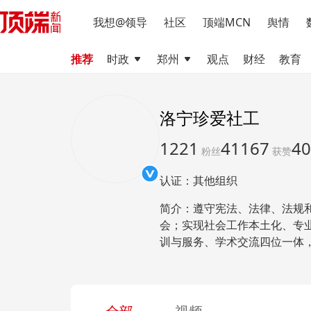
我想@领导
社区
顶端MCN
舆情
推荐
时政
郑州
观点
财经
教育
洛宁珍爱社工
1221
41167
40
粉丝
获赞
认证：其他组织
简介：遵守宪法、法律、法规
会；实现社会工作本土化、专
训与服务、学术交流四位一体