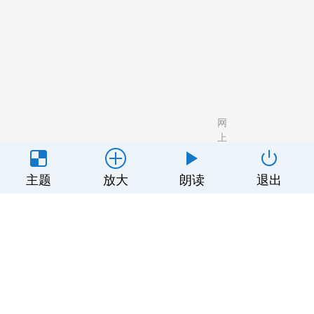
网
上
有
关
害
广
用
隐
豫ICP备
主题
放大
朗读
退出
于
信
告
户
私
顶端传媒科技（河南）有限公司
2022017130
我
息
合
协
政
号-3
们
举
作
议
策
报
专
区