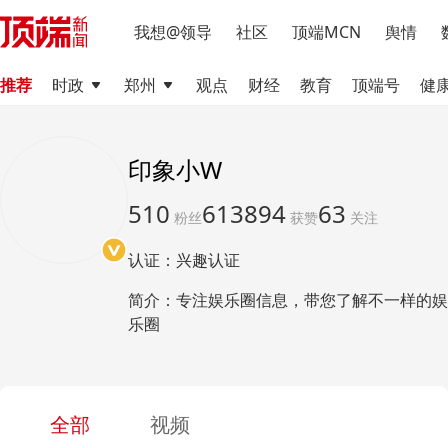
我想@领导
社区
顶端MCN
舆情
推荐
时政
郑州
观点
财经
教育
顶端号
健
印象小W
510
613894
63
粉丝
获赞
关注
认证：兴趣认证
简介：专注娱乐圈信息
，
带您了解不一样的娱
乐圈
全部
视频