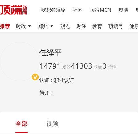
我想@领导
社区
顶端MCN
舆情
推荐
时政
郑州
观点
财经
教育
顶端号
健
任泽平
14791
41303
0
粉丝
获赞
关注
认证：职业认证
简介：
全部
视频